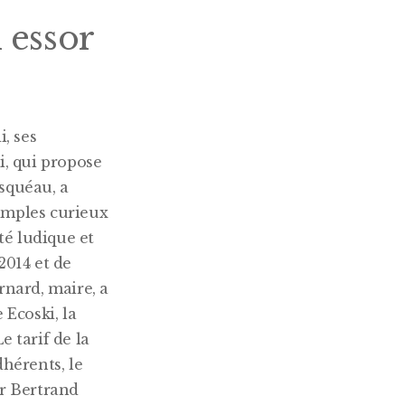
 essor
i, ses
i, qui propose
esquéau, a
simples curieux
té ludique et
2014 et de
nard, maire, a
 Ecoski, la
e tarif de la
dhérents, le
er Bertrand