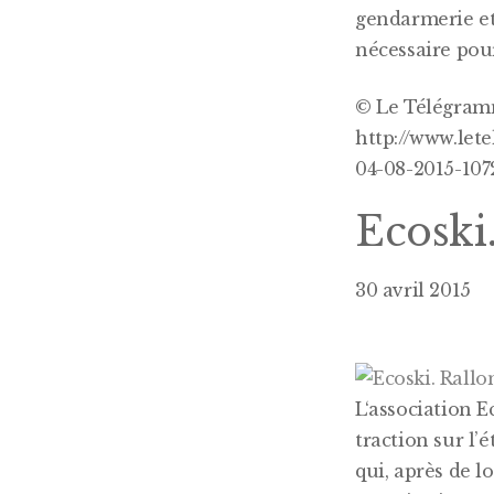
gendarmerie et
nécessaire pour
© Le Télégramm
http://www.let
04-08-2015-107
Ecoski
30 avril 2015
L
‘association E
traction sur l
qui, après de l