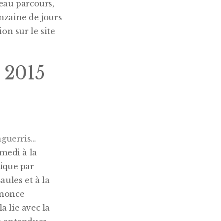
eau parcours,
nzaine de jours
on sur le site
n 2015
amedi à la
gique par
aules et à la
nnonce
a lie avec la