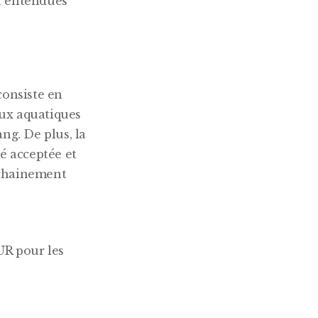
nt entendues
onsiste en
ieux aquatiques
ng. De plus, la
é acceptée et
ochainement
UR pour les