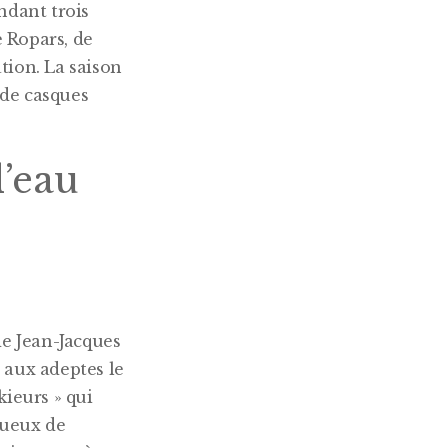
ndant trois
 Ropars, de
tion. La saison
 de casques
l’eau
de Jean-Jacques
 aux adeptes le
kieurs » qui
tueux de