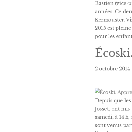
Bastien (vice-p
années. Ce der
Kermouster. Vir
2015 est pleine
pour les enfan
Écoski.
2 octobre 2014
D
epuis que les
Josset, ont mi
samedi, à 14 h,
sont venus part