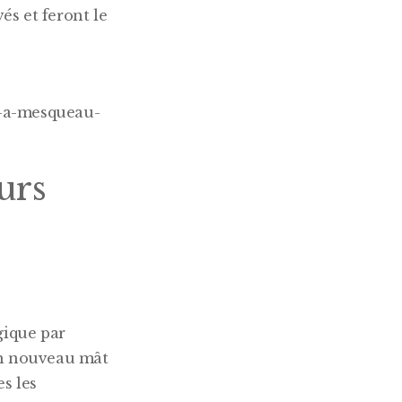
és et feront le
e-a-mesqueau-
urs
gique par
’un nouveau mât
es les